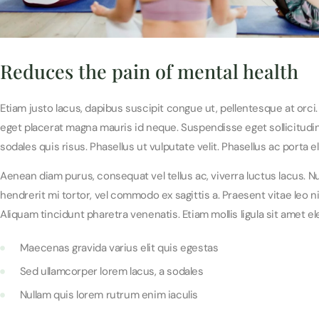
Reduces the pain of mental health
Etiam justo lacus, dapibus suscipit congue ut, pellentesque at orci. Na
eget placerat magna mauris id neque. Suspendisse eget sollicitudi
sodales quis risus. Phasellus ut vulputate velit. Phasellus ac port
Aenean diam purus, consequat vel tellus ac, viverra luctus lacus. 
hendrerit mi tortor, vel commodo ex sagittis a. Praesent vitae leo 
Aliquam tincidunt pharetra venenatis. Etiam mollis ligula sit amet 
Maecenas gravida varius elit quis egestas
Sed ullamcorper lorem lacus, a sodales
Nullam quis lorem rutrum enim iaculis