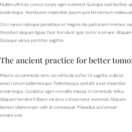
Nullam ultrices cursus turpis eget euismod. Quisque sed facilisis q
scelerisque. Vestibulum imperdiet ipsum quis fermentum malesuad
Orci varius natoque penatibus et magnis dis parturient montes, nas
tincidunt aliquam ligula. Duis tincidunt quis tortor a ornare. Aliqu
Quisque varius porttitor sagittis.
The ancient practice for better tom
Mauris id commodo sem, vel vehicula tortor. Ut sagittis nulla sit
amet rutrum pellentesque. Pellentesque sed elit a est imperdiet
scelerisque. Curabitur eget convallis massa, in commodo tellus.
Aliquam hendrerit libero vel arcu consectetur euismod. Aliquam
laoreet ullamcorper velit at consequat. Phasellus accumsan
ornare erat.