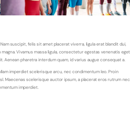
m suscipit, felis sit amet placerat viverra, ligula erat blandit dui,
n magna. Vivamus massa ligula, consectetur egestas venenatis eget
a elit. Aenean pharetra interdum quam, id varius augue consequat a.
Nullam imperdiet scelerisque arcu, nec condimentum leo. Proin
nisl. Maecenas scelerisque auctor ipsum, a placerat eros rutrum nec
elementum imperdiet.