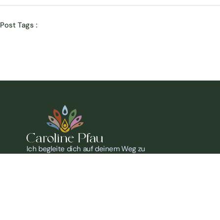
Post Tags :
Ich begleite dich auf deinem Weg zu
mehr Balance, Resilienz und
Lebensfreude. In meinen Sessions
verbinde ich Körper, Geist und Natur –
für tiefes Wohlbefinden, innere Stärke
und ein bewusstes Leben