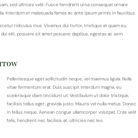
uam, sed ultrices velit. Fusce hendrerit urna consequat ornare
a. Interdum et malesuada fames ac ante ipsum primis in faucibus.
cetur ridiculus mus. Vivamus dui tortor, tristique at quam eu,
am dui elit, posuere sit amet posuere dapibus, egestas ac sem.
orrow
Pellentesque eget sollicitudin neque, vel maximus ligula. Nulla
vitae fermentum erat. Duis suscipit interdum magna, eu
scelerisque diam tincidunt ut. Vestibulum ut dolor tristique,
facilisis tellus eget, gravida justo. Mauris vel nulla metus. Donec
in tellus neque. Aenean congue ullamcorper volutpat. Cras velit
felis, hendrerit nec facilisis at, ultricies nec leo.